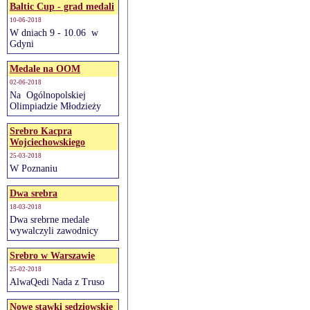
Baltic Cup - grad medali
10-06-2018
W dniach 9 - 10.06 w
Gdyni
Medale na OOM
02-06-2018
Na Ogólnopolskiej
Olimpiadzie Młodzieży
Srebro Kacpra
Wojciechowskiego
25-03-2018
W Poznaniu
Dwa srebra
18-03-2018
Dwa srebrne medale
wywalczyli zawodnicy
Srebro w Warszawie
25-02-2018
AlwaQedi Nada z Truso
Nowe stawki sędziowskie