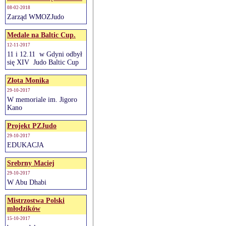
08-02-2018
Zarząd WMOZJudo
Medale na Baltic Cup.
12-11-2017
11 i 12.11 w Gdyni odbył
się XIV Judo Baltic Cup
Złota Monika
29-10-2017
W memoriale im. Jigoro
Kano
Projekt PZJudo
29-10-2017
EDUKACJA
Srebrny Maciej
29-10-2017
W Abu Dhabi
Mistrzostwa Polski
młodzików
15-10-2017