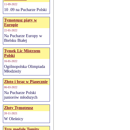
11-09-2022
10 .09 na Pucharze Polski
Tymoteusz piąty w
Europie
22-05-2022
Na Pucharze Europy w
Bielsku Białej
Tymek Lic Mistrzem
Polski
16-05-2022
Ogólnopolska Olimpiada
Młodzieży
Złoto i brąz w Piasecznie
06-03-2022
Na Pucharze Polski
juniorów młodszych
Złoty Tymoteusz
20-11-2021
W Oleśnicy
Trzy medale Tomity