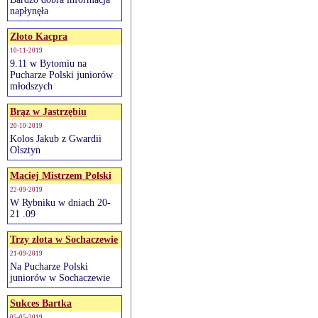
napłynęła
Złoto Kacpra
10-11-2019
9.11 w Bytomiu na
Pucharze Polski juniorów
młodszych
Brąz w Jastrzębiu
20-10-2019
Kolos Jakub z Gwardii
Olsztyn
Maciej Mistrzem Polski
22-09-2019
W Rybniku w dniach 20-
21 .09
Trzy złota w Sochaczewie
21-09-2019
Na Pucharze Polski
juniorów w Sochaczewie
Sukces Bartka
05-05-2019