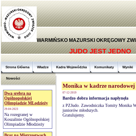
WARMIŃSKO MAZURSKI OKRĘGOWY ZWI
JUDO JEST JEDNO
Strona Główna
Władze
Kadra Wojewódzka
Komunikaty
Wyniki
Nowości
Monika w kadrze narodowej
Dwa srebra na
07-12-2019
Ogólnopolskiej
Bardzo dobra informacja napłynęła
Olimpiadzie MLodzieży
z PZJudo. Zawodniczka Tomity Monika Wo
29-04-2023
juniorów młodszych.
Na rozegranej w
Gratulujemy.
Koszalinie Ogólnopolskiej
Olimpiadzie Młodzieży
Brąz na Mistrzostwach