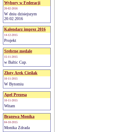
Wybory w Federacji
20-02-2016
W dniu dzisiejszym
20.02.2016
Kalendarz imprez 2016
14-12-2015
Projekt
Srebrne medale
15-11-2015
w Baltic Cup.
Złoty Arek Cieślak
10-11-2015
W Bytomiu
Apel Prezesa
10-11-2015
Witam
Brązowa Monika
04-10-2015
Monika Zdrada