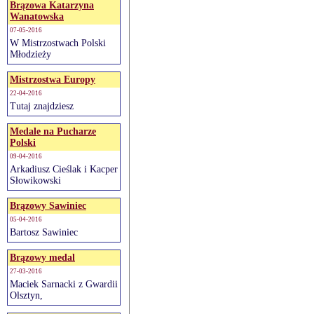
Brązowa Katarzyna
Wanatowska
07-05-2016
W Mistrzostwach Polski
Młodzieży
Mistrzostwa Europy
22-04-2016
Tutaj znajdziesz
Medale na Pucharze
Polski
09-04-2016
Arkadiusz Cieślak i Kacper
Słowikowski
Brązowy Sawiniec
05-04-2016
Bartosz Sawiniec
Brązowy medal
27-03-2016
Maciek Sarnacki z Gwardii
Olsztyn,