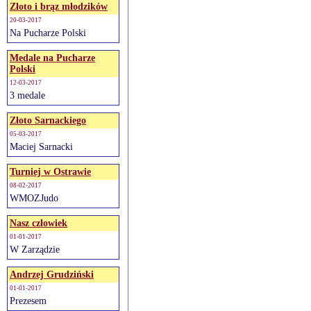
Złoto i brąz młodzików
20-03-2017
Na Pucharze Polski
Medale na Pucharze
Polski
12-03-2017
3 medale
Złoto Sarnackiego
05-03-2017
Maciej Sarnacki
Turniej w Ostrawie
08-02-2017
WMOZJudo
Nasz człowiek
01-01-2017
W Zarządzie
Andrzej Grudziński
01-01-2017
Prezesem