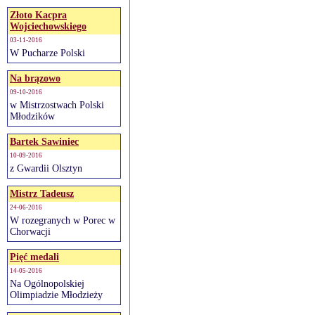
Złoto Kacpra
Wojciechowskiego
03-11-2016
W Pucharze Polski
Na brązowo
09-10-2016
w Mistrzostwach Polski
Młodzików
Bartek Sawiniec
10-09-2016
z Gwardii Olsztyn
Mistrz Tadeusz
24-06-2016
W rozegranych w Porec w
Chorwacji
Pięć medali
14-05-2016
Na Ogólnopolskiej
Olimpiadzie Młodzieży