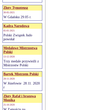
Złoty Tymoteusz
30-05-2021
W Gdańsku 29.05 r.
Kadra Narodowa
05-01-2021
Polski Związek Judo
powołał
Medalowe Mistrzostwa
Polski
13-12-2020
Trzy medale przywieźli z
Mistrzostw Polski
Bartek Mistrzem Polski
28-11-2020
W Józefowie 28.11. 2020
r
Złoty Rafał i brązowa
Monika
25-10-2020
W Zamościu na