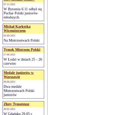
07-11-2021
W Bytomiu 6.11 odbył się
Puchar Polski juniorów
młodszych.
Michał Karkotka
Wicemistrzem
05-09-2021
Na Mistrzostwach Polski
Tymek Mistrzem Polski
27-06-2021
W Łodzi w dniach 25 - 26
czerwiec
Medale juniorów w
Warszawie
09-06-2021
Dwa medale
Mistrzostwach Polski
juniorów
Złoty Tymoteusz
30-05-2021
W Gdańsku 29.05 r.