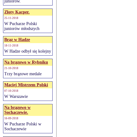
juniorów.
Złoty Kacper.
25-11-2018
W Pucharze Polski
juniorów młodszych
Brąz w Hadze
18-11-2018
W Hadze odbył się kolejny
Na brązowo w Rybniku
21-10-2018
Trzy brązowe medale
Maciej Mistrzem Polski
07-10-2018
W Warszawie
Na brązowo w
Sochaczewie.
16-09-2018
W Pucharze Polski w
Sochaczewie