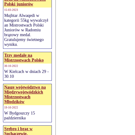
Polski juniorów
15-03-2023
Mujhtar Alwaqedi w
kategorii 55kg wywalczył
an Mistrostwach Polski
Juniorów w Radomiu
brązowy medal.
Gratulujemy świetnego
wyniku.
Trzy medale na
Mistrzostwach Polsko
30-10-2022
W Kielcach w dniach 29 -
30.10
Nasze województwo na
Międzywojewódzkich
Mistrzostwach
Młodzików
19-10-2022
W Bydgoszczy 15
października
Srebro i brąz w
Sochaczewie.