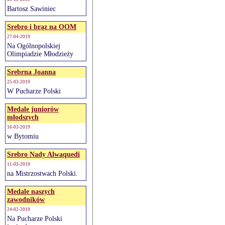
Bartosz Sawiniec
Srebro i brąz na OOM
27-04-2019
Na Ogólnopolskiej
Olimpiadzie Młodzieży
Srebrna Joanna
25-03-2019
W Pucharze Polski
Medale juniorów
młodszych
16-03-2019
w Bytomiu
Srebro Nady Alwaquedi
11-03-2019
na Mistrzostwach Polski.
Medale naszych
zawodników
24-02-2019
Na Pucharze Polski