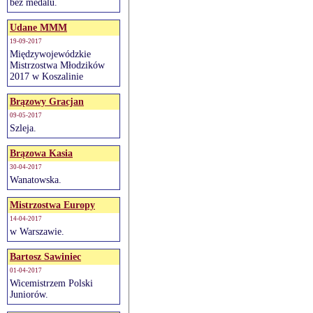
bez medalu.
Udane MMM
19-09-2017
Międzywojewódzkie
Mistrzostwa Młodzików
2017 w Koszalinie
Brązowy Gracjan
09-05-2017
Szleja.
Brązowa Kasia
30-04-2017
Wanatowska.
Mistrzostwa Europy
14-04-2017
w Warszawie.
Bartosz Sawiniec
01-04-2017
Wicemistrzem Polski
Juniorów.