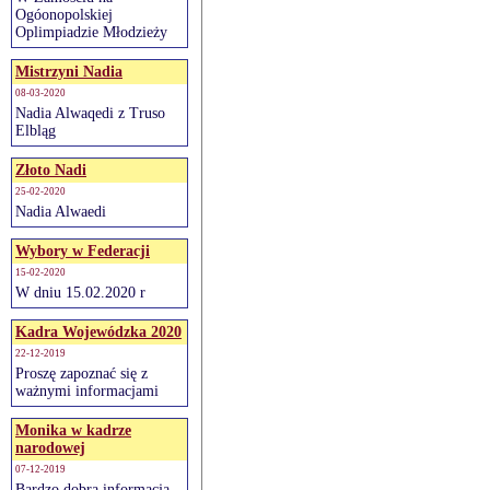
Ogóonopolskiej
Oplimpiadzie Młodzieży
Mistrzyni Nadia
08-03-2020
Nadia Alwaqedi z Truso
Elbląg
Złoto Nadi
25-02-2020
Nadia Alwaedi
Wybory w Federacji
15-02-2020
W dniu 15.02.2020 r
Kadra Wojewódzka 2020
22-12-2019
Proszę zapoznać się z
ważnymi informacjami
Monika w kadrze
narodowej
07-12-2019
Bardzo dobra informacja